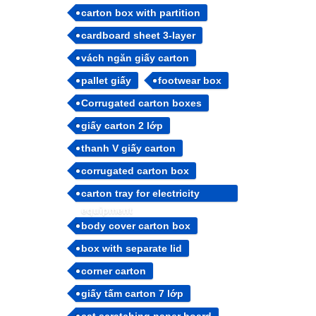
carton box with partition
cardboard sheet 3-layer
vách ngăn giấy carton
pallet giấy
footwear box
Corrugated carton boxes
giấy carton 2 lớp
thanh V giấy carton
corrugated carton box
carton tray for electricity
equipment
body cover carton box
box with separate lid
corner carton
giấy tấm carton 7 lớp