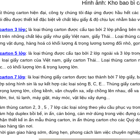
Hình ảnh: Kho bao bì c
t thùng carton hiện đại, công ty chúng tôi đáp ứng được hầu hết c
ôi đều được thiết kế đặc biệt về chất liệu giấy & độ chịu lực nhằm bảo 
carton 3 lớp
:
là loại thùng carton được cấu tạo bởi 2 lớp phẳng bên 
 trên những chất liệu giấy như giấy Việt nam, giấy Thái... Loại
thùng c
ng vật dụng, hàng hoá có khối lượng & trọng lương tương đối nhỏ, gọn
carton 5 lớp
: là loại thùng được cấu tạo bởi 2 lớp ngoài và 3 lớp tr
 loại giấy carton của Việt nam, giấy carton Thái... Loại
thùng carton
n
... có khối lượng lớn & trọng lượng lớn.
carton 7 lớp
: là loại thùng giấy carton được tạo thành bởi 7 lớp giấy,
ớp sóng hình sin là sự kết hợp các loại sóng B, C, E... Thùng giấy car
trọng lượng lớn, cồng kềnh, vận chuyển xa, xếp chồng lên nhau, dễ v
 lớn, tivi, tủ lạnh, máy giặt, máy móc, vật liệu xây dựng...
àm thùng carton 2, 3 , 5 , 7 lớp các loại sóng theo yêu cầu phục vụ tr
àm hộp duplex bồi bế, in ấn, cán bóng, cán mờ dùng trong việc đựng 
hận thiết kế in ấn mẫu thùng carton, in ấn thùng carton cho các Quý d
iao hàng tận nơi.
hời gian giao hàng sớm, đúng hẹn, phong cách làm việc chuyên nghiệp,