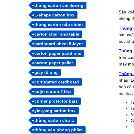
thùng carton âm dương
Sản xuấ
L-shape carton box
chúng t
thùng carton nắp chồm
Thùng 
carton chair and table
sản xuất
bọc nhữ
cardboard sheet 5-layer
Thùng 
carton paper partitions
trên các
carton paper pallet
máy móc
giấy tổ ong
Thùng 
nhau. L
corrugated cardboard
hoá có 
cuộn carton 2 lớp
nội thất
corner protector bars
L
L
yin-yang carton box
N
thùng carton chữ L
G
T
thùng văn phòng phẩm