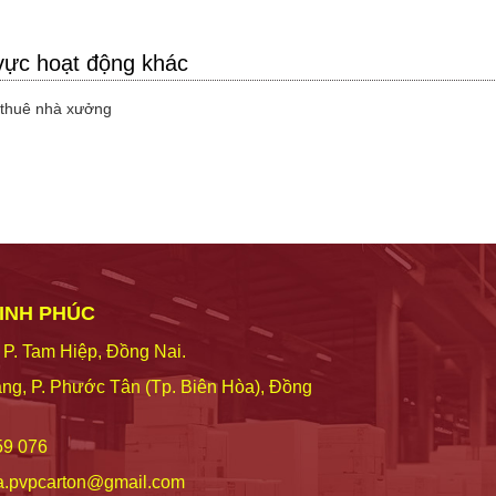
vực hoạt động khác
thuê nhà xưởng
VINH PHÚC
 P. Tam Hiệp, Đồng Nai.
ng, P. Phước Tân (Tp. Biên Hòa), Đồng
59 076
a.pvpcarton@gmail.com