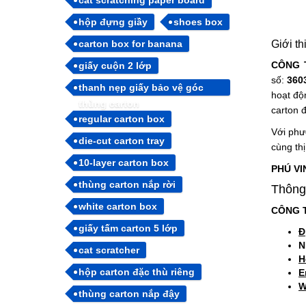
cat scratching paper board
hộp đựng giầy
shoes box
Giới th
carton box for banana
CÔNG 
giấy cuộn 2 lớp
số:
360
thanh nẹp giấy bảo vệ góc
hoạt độ
thùng carton
carton
đ
regular carton box
Với ph
die-cut carton tray
cùng thị
10-layer carton box
PHÚ VI
thùng carton nắp rời
Thông 
white carton box
CÔNG T
giấy tấm carton 5 lớp
Đ
N
cat scratcher
H
hộp carton đặc thù riêng
E
W
thùng carton nắp đậy