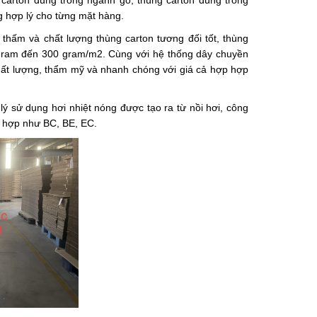
g carton dùng trong ngành gỗ, thùng carton dùng trong
g hợp lý cho từng mặt hàng.
thấm và chất lượng thùng carton tương đối tốt, thùng
0 gram đến 300 gram/m2. Cùng với hệ thống dây chuyền
ất lượng, thẩm mỹ và nhanh chóng với giá cả hợp hợp
ý sử dụng hơi nhiệt nóng được tạo ra từ nồi hơi, công
ết hợp như BC, BE, EC.