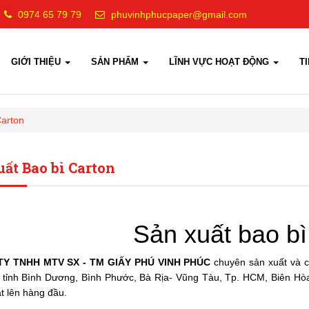
0974 65 79 79
phuvinhphucpaper@gmail.com
GIỚI THIỆU
SẢN PHẨM
LĨNH VỰC HOẠT ĐỘNG
T
Carton
uất Bao bì Carton
Sản xuất bao bì
Y TNHH MTV SX - TM GIẤY
PHÚ VINH PHÚC
chuyên sản xuất và cu
 tỉnh Bình Dương, Bình Phước, Bà Rịa- Vũng Tàu, Tp. HCM, Biên Hò
t lên hàng đầu.