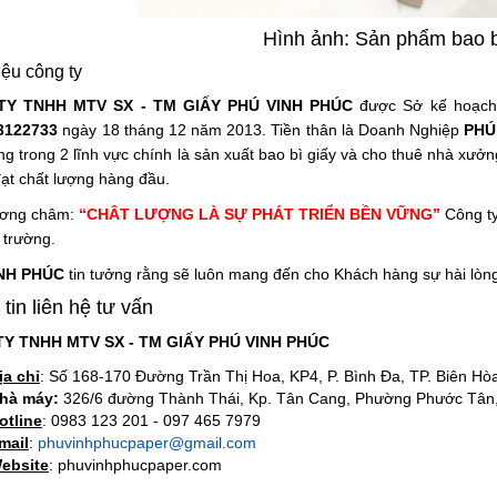
Hình ảnh: Sản phẩm bao b
iệu công ty
TY TNHH MTV SX - TM GIẤY PHÚ VINH PHÚC
được Sở kế hoạch 
3122733
ngày 18 tháng 12 năm 2013. Tiền thân là Doanh Nghiệp
PHÚ
ng trong 2 lĩnh vực chính là sản xuất bao bì giấy và cho thuê nhà x
ạt chất lượng hàng đầu.
ương châm:
“CHÂT LƯỢNG LÀ SỰ PHÁT TRIỂN BỀN VỮNG”
Công ty
 trường.
NH PHÚC
tin tưởng rằng sẽ luôn mang đến cho Khách hàng sự hài lòng 
tin liên hệ tư vấn
Y TNHH MTV SX - TM GIẤY PHÚ VINH PHÚC
ịa chỉ
: Số 168-170 Đường Trần Thị Hoa, KP4, P. Bình Đa, TP. Biên Hò
hà máy:
326/6 đường Thành Thái, Kp. Tân Cang, Phường Phước Tân,
otline
: 0983 123 201 - 097 465 7979
mail
:
phuvinhphucpaper@gmail.com
ebsite
: phuvinhphucpaper.com