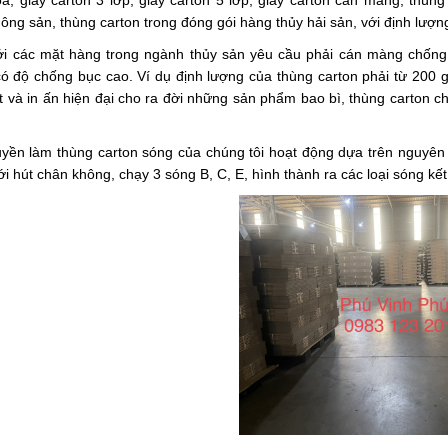
a, giấy carton 3 lớp, giấy carton 5 lớp, giấy carton cán màng, thùn
ông sản, thùng carton trong đóng gói hàng thủy hải sản, với định lượn
ới các mặt hàng trong ngành thủy sản yêu cầu phải cán màng chống 
có độ chống bục cao. Ví dụ định lượng của thùng carton phải từ 20
t và in ấn hiện đại cho ra đời những sản phẩm bao bì,
thùng carton
ch
uyền làm
thùng carton
sóng của chúng tôi hoạt động dựa trên nguyên l
i hút chân không, chạy 3 sóng B, C, E, hình thành ra các loại sóng k