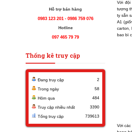
Với đội
tượng t
Hỗ trợ bán hàng
ty sẵn 
0983 123 201 - 0986 759 076
A1 (
giố
Hotline
carton,
bao bì c
097 465 79 79
Thống kê truy cập
2
Đang truy cập
58
Trong ngày
484
Hôm qua
3390
Truy cập nhiều nhất
739613
Tổng truy cập
Với các