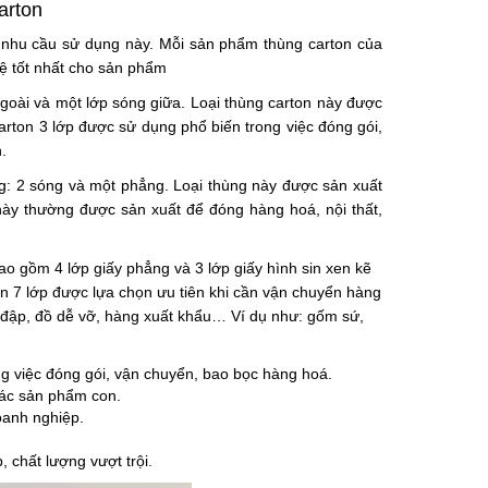
arton
ác nhu cầu sử dụng này. Mỗi sản phẩm
thùng carton
của
vệ tốt nhất cho sản phẩm
ngoài và một lớp sóng giữa. Loại thùng carton này được
arton
3 lớp được sử dụng phổ biến trong việc đóng gói,
.
ong: 2 sóng và một phẳng. Loại thùng này được sản xuất
ày thường được sản xuất để đóng hàng hoá, nội thất,
 bao gồm 4 lớp giấy phẳng và 3 lớp giấy hình sin xen kẽ
ton 7 lớp được lựa chọn ưu tiên khi cần vận chuyển hàng
a đập, đồ dễ vỡ, hàng xuất khẩu… Ví dụ như: gốm sứ,
ong việc đóng gói, vận chuyển, bao bọc hàng hoá.
các sản phẩm con.
oanh nghiệp.
 chất lượng vượt trội.