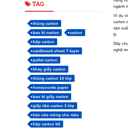
hang hó
TAG
ngành n
Ví dụ v
carton 
thùng carton
sản xuấ
bao bì carton
carton
lý.
hộp carton
Dây ch
nghệ mớ
cardboard sheet 7-layer
pallet carton
khay giấy carton
thùng carton 10 lớp
honeycomb paper
bao bì giấy carton
giấy tấm carton 3 lớp
bàn cào móng cho mèo
hộp carton bế