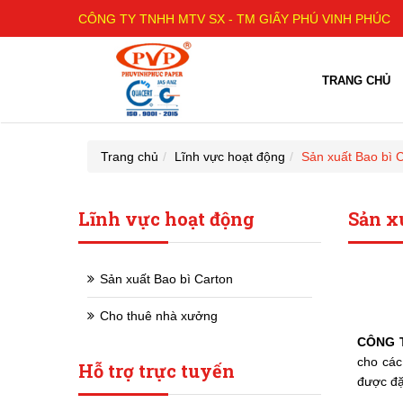
CÔNG TY TNHH MTV SX - TM GIẤY PHÚ VINH PHÚC
TRANG CHỦ
Trang chủ
Lĩnh vực hoạt động
Sản xuất Bao bì 
Lĩnh vực hoạt động
Sản x
Sản xuất Bao bì Carton
Cho thuê nhà xưởng
CÔNG T
cho các
Hỗ trợ trực tuyến
được đặ