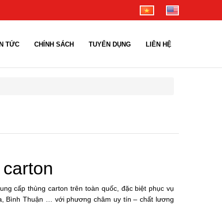
IN TỨC
CHÍNH SÁCH
TUYỂN DỤNG
LIÊN HỆ
 carton
ng cấp thùng carton trên toàn quốc, đặc biệt phục vụ
a, Bình Thuận … với phương châm uy tín – chất lương