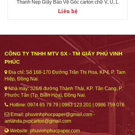
Thanh Nẹp Giấy Bảo Vệ Góc carton chữ V, U, L
Liên hệ
CÔNG TY TNHH MTV SX - TM GIẤY PHÚ VINH
PHÚC
Địa chỉ: Số 168-170 Đường Trần Thị Hoa, KP4, P. Tam
Hiệp, Đồng Nai.
Nhà máy: 326/6 đường Thành Thái, KP. Tân Cang, P.
Phước Tân (Tp. Biên Hòa), Đồng Nai.
Hotline: 0974 65 79 79 | 0983 123 201 | 0986 759 076
Email: phuvinhphucpaper@gmail.com -
amanda.pvpcarton@gmail.com
Website: phuvinhphucpaper.com