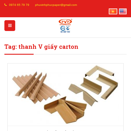
0974 65 79 79
phuvinhphucpaper@gmail.com
Tag: thanh V giấy carton