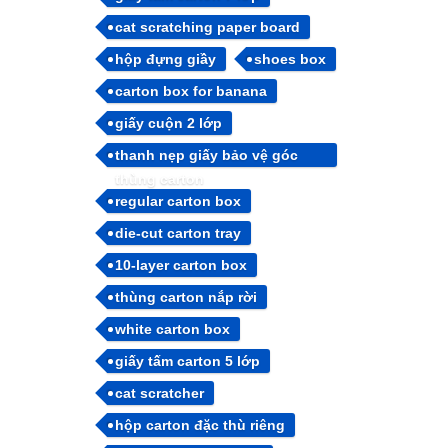
cat scratching paper board
hộp đựng giầy
shoes box
carton box for banana
giấy cuộn 2 lớp
thanh nẹp giấy bảo vệ góc
thùng carton
regular carton box
die-cut carton tray
10-layer carton box
thùng carton nắp rời
white carton box
giấy tấm carton 5 lớp
cat scratcher
hộp carton đặc thù riêng