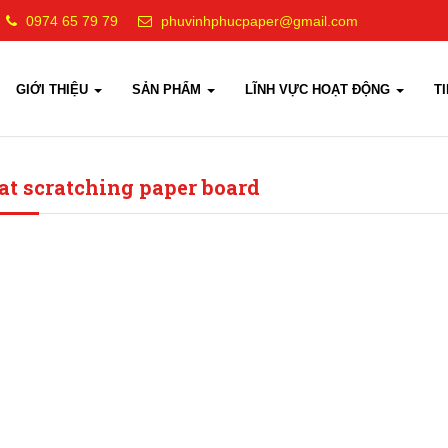
0974 65 79 79
phuvinhphucpaper@gmail.com
GIỚI THIỆU
SẢN PHẨM
LĨNH VỰC HOẠT ĐỘNG
T
cat scratching paper board