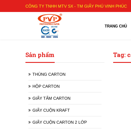
CÔNG TY TNHH MTV SX - TM GIẤY PHÚ VINH PHÚC
TRANG CHỦ
Sản phẩm
Tag: 
THÙNG CARTON
HỘP CARTON
GIẤY TẤM CARTON
GIẤY CUỘN KRAFT
GIẤY CUỘN CARTON 2 LỚP