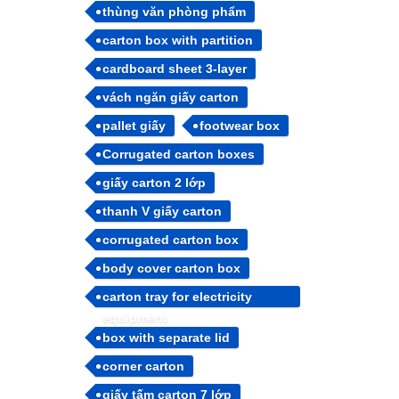
thùng văn phòng phẩm
carton box with partition
cardboard sheet 3-layer
vách ngăn giấy carton
pallet giấy
footwear box
Corrugated carton boxes
giấy carton 2 lớp
thanh V giấy carton
corrugated carton box
body cover carton box
carton tray for electricity
equipment
box with separate lid
corner carton
giấy tấm carton 7 lớp