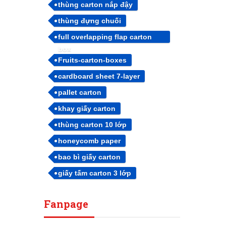
thùng carton nắp đậy
thùng đựng chuối
full overlapping flap carton
box
Fruits-carton-boxes
cardboard sheet 7-layer
pallet carton
khay giấy carton
thùng carton 10 lớp
honeycomb paper
bao bì giấy carton
giấy tấm carton 3 lớp
Fanpage