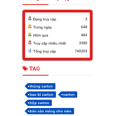
3
Đang truy cập
648
Trong ngày
484
Hôm qua
3390
Truy cập nhiều nhất
740203
Tổng truy cập
TAG
thùng carton
bao bì carton
carton
hộp carton
bàn cào móng cho mèo