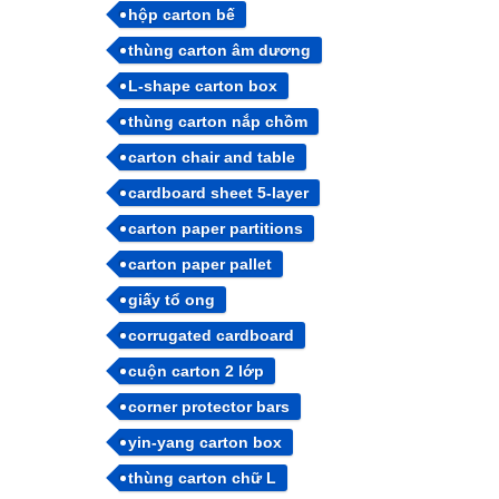
hộp carton bế
thùng carton âm dương
L-shape carton box
thùng carton nắp chồm
carton chair and table
cardboard sheet 5-layer
carton paper partitions
carton paper pallet
giấy tổ ong
corrugated cardboard
cuộn carton 2 lớp
corner protector bars
yin-yang carton box
thùng carton chữ L