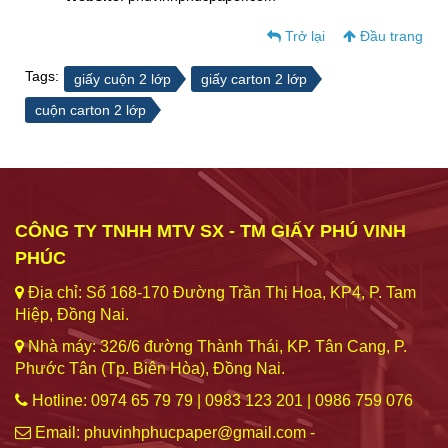
Trở lại
Đầu trang
Tags:
giấy cuộn 2 lớp
giấy carton 2 lớp
cuộn carton 2 lớp
CÔNG TY TNHH MTV SX - TM GIẤY PHÚ VINH
PHÚC
Địa chỉ: Số 168-170 Đường Trần Thị Hoa, KP4, P. Tam
Hiệp, Đồng Nai.
Nhà máy: 326/6 đường Thành Thái, KP. Tân Cang, P.
Phước Tân (Tp. Biên Hòa), Đồng Nai.
Hotline: 0974 65 79 79 | 0983 123 201 | 0986 759 076
Email: phuvinhphucpaper@gmail.com -