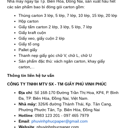
Nhà máy ngay tại Tp. Biên Hòa, Đồng Nai, sản xuất hầu hết
các sản phẩm bao bì đóng gói carton gồm:
Thùng carton 3 lớp, 5 lớp, 7 lớp, 10 lớp, 15 lớp, 20 lớp
Hộp carton
Giấy tấm carton 2 lớp, 3 lớp, 5 lớp, 7 lớp
Giấy kraft cuộn
Giấy xeo, giấy cuộn 2 lớp
Giấy tổ ong
Pallet giấy
Thanh nẹp giấy góc chữ V, chữ L, chữ U
Sản phẩm đặc thù: vách ngăn carton, khay giấy
carton,...
Thông tin liên hệ tư vấn
CÔNG TY TNHH MTV SX - TM GIẤY PHÚ VINH PHÚC
Địa chỉ
: Số 168-170 Đường Trần Thị Hoa, KP4, P. Bình
Đa, TP. Biên Hòa, Đồng Nai, Việt Nam.
Nhà máy:
326/6 đường Thành Thái, Kp. Tân Cang,
Phường Phước Tân, Tp. Biên Hòa, Đồng Nai
Hotline
: 0983 123 201 - 097 465 7979
Email
:
phuvinhphucpaper@gmail.com
Website
: phuvinhphucpaper.com