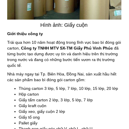
Hình ảnh: Giấy cuộn
Giới thiệu công ty
Trải qua hơn 10 năm hoạt động trong lĩnh vực bao bì đóng gói
carton,
Công ty TNHH MTV SX-TM Giấy Phú Vinh Phúc
đã
từng bước tạo dựng được uy tín và danh hiệu trên thị trường
trong nước và đang có những bước tiến vươn ra thị trường
quốc tế.
Nhà máy ngay tại Tp. Biên Hòa, Đồng Nai, sản xuất hầu hết
các sản phẩm bao bì đóng gói carton gồm:
Thùng carton 3 lớp, 5 lớp, 7 lớp, 10 lớp, 15 lớp, 20 lớp
Hộp carton
Giấy tấm carton 2 lớp, 3 lớp, 5 lớp, 7 lớp
Giấy kraft cuộn
Giấy xeo, giấy cuộn 2 lớp
Giấy tổ ong
Pallet giấy
Thanh nẹp giấy góc chữ V, chữ L, chữ U