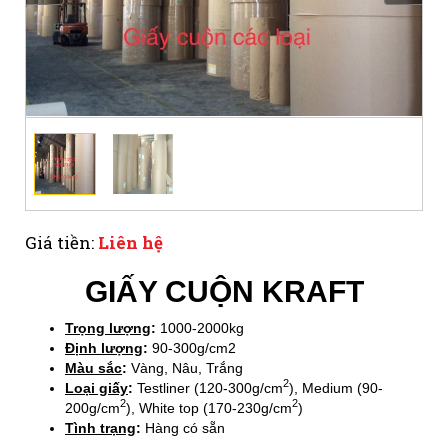
Giá tiền:
Liên hệ
GIẤY CUỘN KRAFT
Trọng lượng
:
1000-2000kg
Định lượng
:
90-300g/cm2
Màu sắc
:
Vàng, Nâu, Trắng
​​​2
Loại giấy
:
Testliner (120-300g/cm
), Medium (90-
2
2
200g/cm
), White top (170-230g/cm
)
Tình trạng
:
Hàng có sẵn