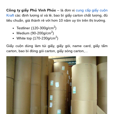
Công ty giấy
Phú Vinh Phúc
– là đơn vị
cung cấp giấy cuộn
Kraft
các định lượng sỉ và lẻ, bao bì giấy carton chất lượng, đủ
tiêu chuẩn, giá thành rẻ với hơn 10 năm uy tín trên thị trường.
​​​2
Testliner (120-300g/cm
)
2
Medium (90-200g/cm
)
2
White top (170-230g/cm
)
Giấy cuộn dùng làm túi giấy, giấy gói, name card, giấy tấm
carton, bao bì đóng gói carton, giấy sóng carton,...