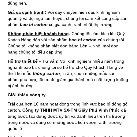
đúng hẹn.
Giá cả cạnh tranh
:
Với dây chuyền hiện đại, kinh nghiệm
quản lý và đội ngũ tâm huyết, chúng tôi cam kết cung cấp sản
phẩm
bao bì
c
arton
có giá cạnh tranh nhất thị trường.
Không phân biệt khách hàng
:
Chúng tôi cảm kích khi Quý
Khách Hàng đến với sản phẩm
bao bì carton
của chúng tôi.
Chúng tôi không phân biệt đơn hàng Lớn – Nhỏ, mọi đơn
hàng chúng tôi đều đáp ứng.
Hỗ trợ thiết kế – Tư vấn
:
Với kinh nghiệm nhiều năm trong
nghành bao bì, chúng tôi sẻ hổ trợ cho Quý Khách Hàng về
thiết kế mẫu
thùng carton
, in ấn, chọn những mẫu sản
phẩm phù hợp, tối ưu để giảm giá thành mà chất lượng không
bị ảnh hưởng.
Giới thiệu công ty
Trải qua hơn 10 năm hoạt động trong lĩnh vực bao bì đóng gói
carton,
Công ty TNHH MTV SX-TM Giấy Phú Vinh Phúc
đã
từng bước tạo dựng được uy tín và danh hiệu trên thị trường
trong nước và đang có những bước tiến vươn ra thị trường
quốc tế.