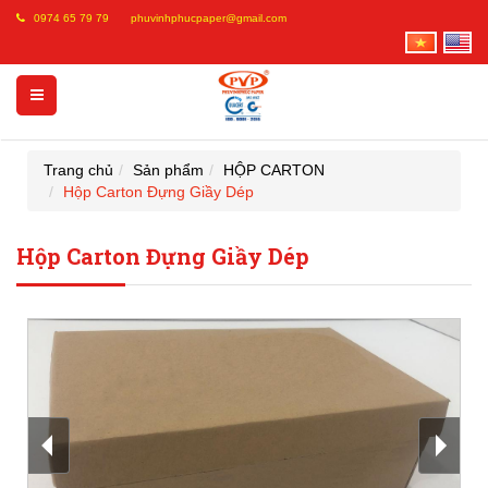
0974 65 79 79
phuvinhphucpaper@gmail.com
Trang chủ
Sản phẩm
HỘP CARTON
Hộp Carton Đựng Giầy Dép
Hộp Carton Đựng Giầy Dép