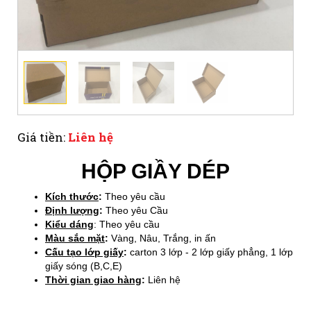
Giá tiền:
Liên hệ
HỘP GIẦY DÉP
Kích thước
:
Theo yêu cầu
Định lượng
:
Theo yêu Cầu
Kiểu dáng
: Theo yêu cầu
Mà
u
sắc mặt
:
Vàng, Nâu, Trắng, in ấn
Cấu tạo lớp giấy
:
carton 3 lớp - 2 lớp giấy phẳng, 1 lớp
giấy sóng (B,C,E)
Thời gian giao hàng
:
Liên hệ