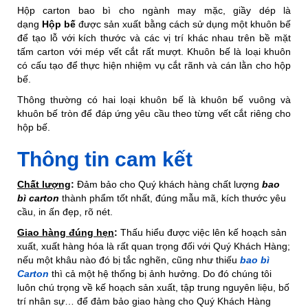
Hộp carton bao bì cho ngành may mặc, giầy dép là
dạng
Hộp bế
được sản xuất bằng cách sử dụng một khuôn bế
để tạo lỗ với kích thước và các vị trí khác nhau trên bề mặt
tấm carton với mép vết cắt rất mượt. Khuôn bế là loại khuôn
có cấu tạo để thực hiện nhiệm vụ cắt rãnh và cán lằn cho hộp
bế.
Thông thường có hai loại khuôn bế là khuôn bế vuông và
khuôn bế tròn để đáp ứng yêu cầu theo từng vết cắt riêng cho
hộp bế.
Thông tin cam kết
Chất lượng
:
Đảm bảo cho Quý khách hàng chất lượng
bao
bì
c
arton
thành phẩm tốt nhất, đúng mẫu mã, kích thước yêu
cầu, in ấn đẹp, rõ nét.
Giao hàng đúng hẹn
:
Thấu hiểu được việc lên kế hoạch sản
xuất, xuất hàng hóa là rất quan trọng đối với Quý Khách Hàng;
nếu một khâu nào đó bị tắc nghẽn, cũng như thiếu
bao
bì
Carton
thì cả một hệ thống bị ảnh hưởng. Do đó chúng tôi
luôn chú trọng về kế hoạch sản xuất, tập trung nguyên liệu, bố
trí nhân sự… để đảm bảo giao hàng cho Quý Khách Hàng