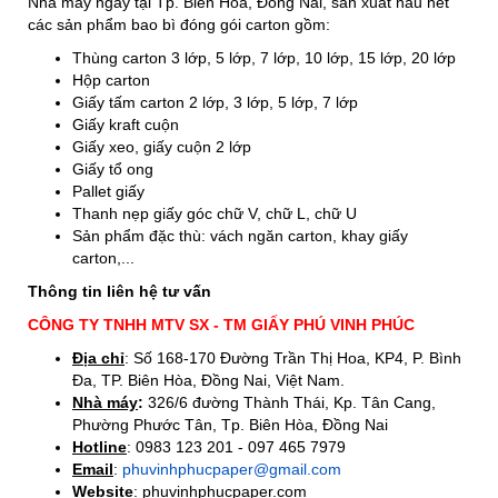
Nhà máy ngay tại Tp. Biên Hòa, Đồng Nai, sản xuất hầu hết
các sản phẩm bao bì đóng gói carton gồm:
Thùng carton 3 lớp, 5 lớp, 7 lớp, 10 lớp, 15 lớp, 20 lớp
Hộp carton
Giấy tấm carton 2 lớp, 3 lớp, 5 lớp, 7 lớp
Giấy kraft cuộn
Giấy xeo, giấy cuộn 2 lớp
Giấy tổ ong
Pallet giấy
Thanh nẹp giấy góc chữ V, chữ L, chữ U
Sản phẩm đặc thù: vách ngăn carton, khay giấy
carton,...
Thông tin liên hệ tư vấn
CÔNG TY TNHH MTV SX - TM GIẤY PHÚ VINH PHÚC
Địa chỉ
: Số 168-170 Đường Trần Thị Hoa, KP4, P. Bình
Đa, TP. Biên Hòa, Đồng Nai, Việt Nam.
Nhà máy
:
326/6 đường Thành Thái, Kp. Tân Cang,
Phường Phước Tân, Tp. Biên Hòa, Đồng Nai
Hotline
: 0983 123 201 - 097 465 7979
Email
:
phuvinhphucpaper@gmail.com
Website
: phuvinhphucpaper.com