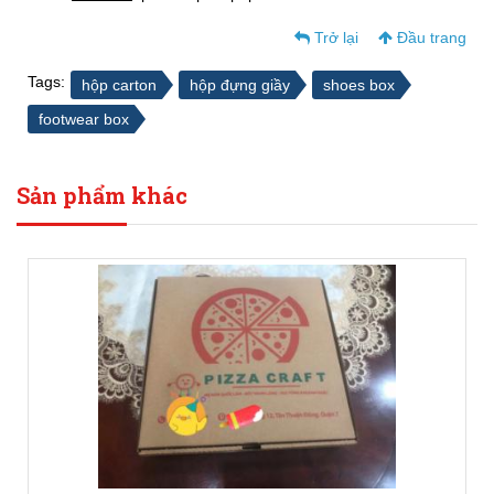
Trở lại
Đầu trang
Tags:
hộp carton
hộp đựng giầy
shoes box
footwear box
Sản phẩm khác