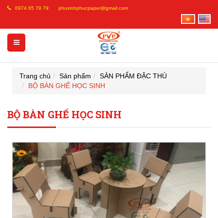
0974 65 79 79
phuvinhphucpaper@gmail.com
Trang chủ
Sản phẩm
SẢN PHẨM ĐẶC THÙ
BỘ BÀN GHẾ HỌC SINH
BỘ BÀN GHẾ HỌC SINH