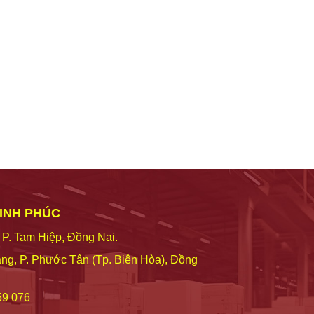
VINH PHÚC
 P. Tam Hiệp, Đồng Nai.
ng, P. Phước Tân (Tp. Biên Hòa), Đồng
59 076