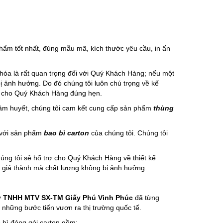
ẩm tốt nhất, đúng mẫu mã, kích thước yêu cầu, in ấn
 hóa là rất quan trọng đối với Quý Khách Hàng; nếu một
ị ảnh hưởng. Do đó chúng tôi luôn chú trọng về kế
ng cho Quý Khách Hàng đúng hẹn.
 tâm huyết, chúng tôi cam kết cung cấp sản phẩm
thùng
 với sản phẩm
bao bì carton
của chúng tôi. Chúng tôi
úng tôi sẻ hổ trợ cho Quý Khách Hàng về thiết kế
 giá thành mà chất lượng không bị ảnh hưởng.
y TNHH MTV SX-TM Giấy Phú Vinh Phúc
đã từng
 những bước tiến vươn ra thị trường quốc tế.
 bì đóng gói carton gồm: