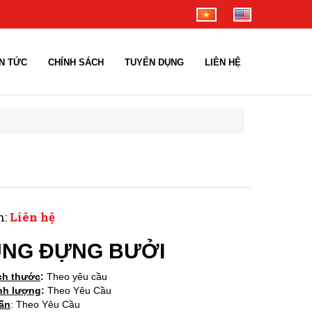
IN TỨC
CHÍNH SÁCH
TUYỂN DỤNG
LIÊN HỆ
n:
Liên hệ
ÙNG ĐỰNG BƯỞI
ch thước
:
Theo yêu cầu
nh lượng
:
Theo Yêu Cầu
 ấn
: Theo Yêu Cầu