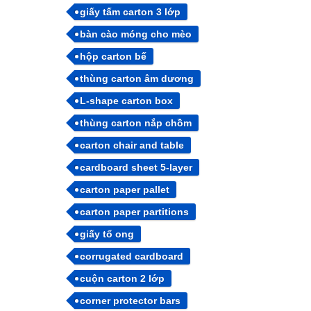
giấy tấm carton 3 lớp
bàn cào móng cho mèo
hộp carton bế
thùng carton âm dương
L-shape carton box
thùng carton nắp chồm
carton chair and table
cardboard sheet 5-layer
carton paper pallet
carton paper partitions
giấy tổ ong
corrugated cardboard
cuộn carton 2 lớp
corner protector bars