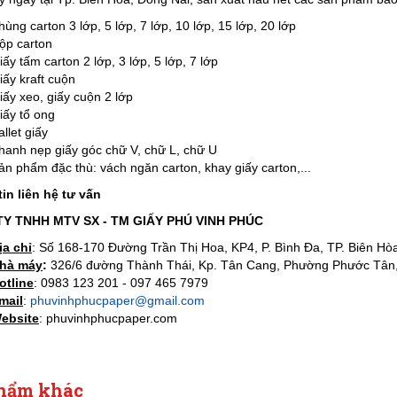
hùng carton 3 lớp, 5 lớp, 7 lớp, 10 lớp, 15 lớp, 20 lớp
ộp carton
iấy tấm carton 2 lớp, 3 lớp, 5 lớp, 7 lớp
iấy kraft cuộn
iấy xeo, giấy cuộn 2 lớp
iấy tổ ong
allet giấy
hanh nẹp giấy góc chữ V, chữ L, chữ U
ản phẩm đặc thù: vách ngăn carton, khay giấy carton,...
in liên hệ tư vấn
Y TNHH MTV SX - TM GIẤY PHÚ VINH PHÚC
ịa chỉ
: Số 168-170 Đường Trần Thị Hoa, KP4, P. Bình Đa, TP. Biên Hò
hà máy
:
326/6 đường Thành Thái, Kp. Tân Cang, Phường Phước Tân,
otline
: 0983 123 201 - 097 465 7979
mail
:
phuvinhphucpaper@gmail.com
ebsite
: phuvinhphucpaper.com
hẩm khác