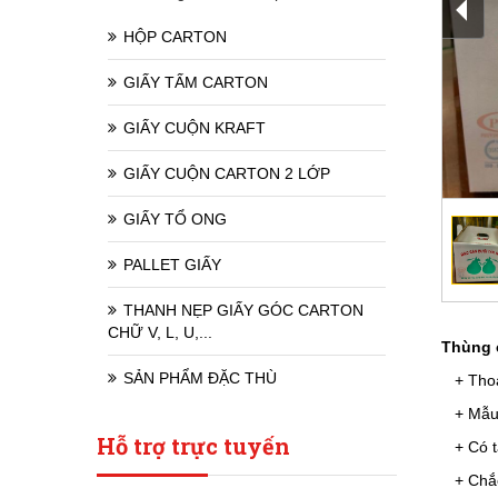
HỘP CARTON
GIẤY TẤM CARTON
GIẤY CUỘN KRAFT
GIẤY CUỘN CARTON 2 LỚP
GIẤY TỔ ONG
PALLET GIẤY
THANH NẸP GIẤY GÓC CARTON
CHỮ V, L, U,...
Thùng 
SẢN PHẨM ĐẶC THÙ
+ Thoá
+ Mẫu m
Hỗ trợ trực tuyến
+ Có t
+ Chắc