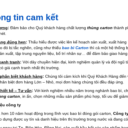
ng tin cam kết
ượng
:
Đảm bảo cho Quý khách hàng chất lượng
thùng carton
thành ph
nét.
àng đúng hẹn
:
Thấu hiểu được việc lên kế hoạch sản xuất, xuất hàng
o đó bị tắc nghẽn, cũng như thiếu
bao
bì Carton
thì cả một hệ thống b
ản xuất, tập trung nguyên liệu, bố trí nhân sự… để đảm bảo giao hà
cạnh tranh
:
Với dây chuyền hiện đại, kinh nghiệm quản lý và đội ngũ
ó giá cạnh tranh nhất thị trường.
phân biệt khách hàng
:
Chúng tôi cảm kích khi Quý Khách Hàng đến
hân biệt đơn hàng Lớn – Nhỏ, mọi đơn hàng chúng tôi đều đáp ứng.
thiết kế – Tư vấn
:
Với kinh nghiệm nhiều năm trong nghành bao bì, ch
ùng carton
, in ấn, chọn những mẫu sản phẩm phù hợp, tối ưu để giảm
iệu công ty
a hơn 10 năm hoạt động trong lĩnh vực bao bì đóng gói carton,
Công t
o dựng được uy tín và danh hiệu trên thị trường trong nước và đang có
 ngay tại Tp. Biên Hòa, Đồng Nai, sản xuất hầu hết các sản phẩm bao