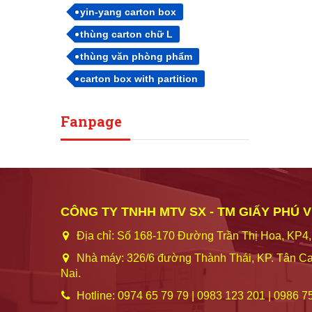
yin-yang carton box
thùng carton chữ L
thùng văn phòng phẩm
carton box with partition
Fanpage
CÔNG TY TNHH MTV SX - TM GIẤY PHÚ 
Địa chỉ: Số 168-170 Đường Trần Thị Hoa, KP4,
Nhà máy: 326/6 đường Thành Thái, KP. Tân Ca
Nai.
Hotline: 0974 65 79 79 | 0983 123 201 | 0986 7