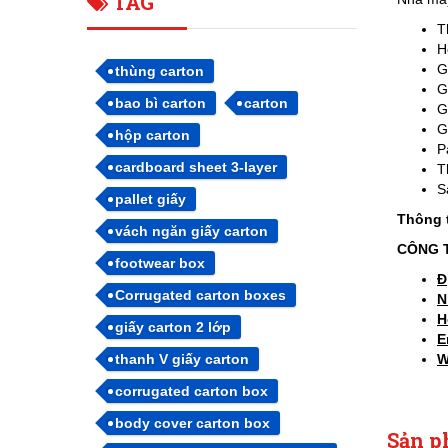
TAG
T
H
G
thùng carton
G
bao bì carton
carton
G
G
hộp carton
P
cardboard sheet 3-layer
T
S
pallet giấy
Thông t
vách ngăn giấy carton
CÔNG T
footwear box
Đ
Corrugated carton boxes
N
H
giấy carton 2 lớp
E
thanh V giấy carton
W
corrugated carton box
body cover carton box
Sản p