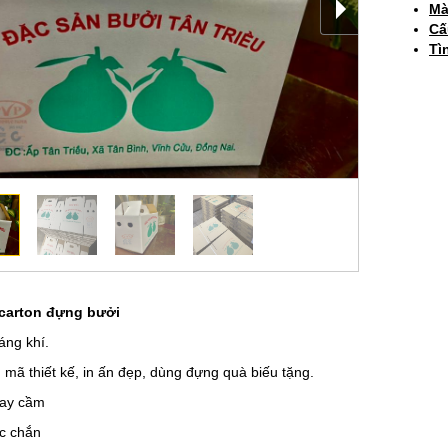
Mà
Cấ
Tì
carton đựng bưởi
ng khí.
ã thiết kế, in ấn đẹp, dùng đựng quà biếu tặng.
ay cầm
 chắn