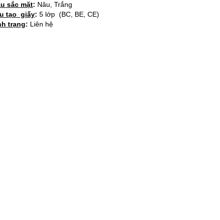
u sắc mặt
:
Nâu, Trắng
u tạo giấy
:
5 lớp (BC, BE, CE)
nh trạng
:
Liên hệ