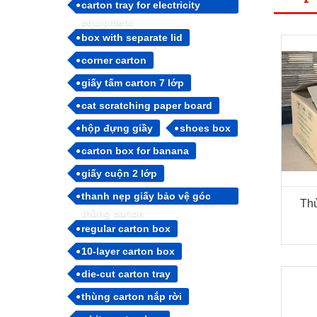
carton tray for electricity
equipment
box with separate lid
corner carton
giấy tấm carton 7 lớp
cat scratching paper board
hộp đựng giầy
shoes box
carton box for banana
giấy cuộn 2 lớp
thanh nẹp giấy bảo vệ góc
Thù
thùng carton
regular carton box
10-layer carton box
die-cut carton tray
thùng carton nắp rời