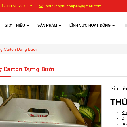
0974 65 79 79
phuvinhphucpaper@gmail.com
GIỚI THIỆU
SẢN PHẨM
LĨNH VỰC HOẠT ĐỘNG
T
g Carton Đựng Bưởi
 Carton Đựng Bưởi
Giá tiề
TH
Kí
Đị
In