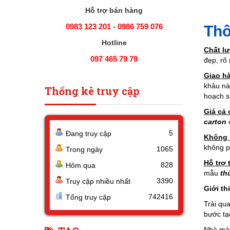
Hỗ trợ bán hàng
0983 123 201 - 0986 759 076
Thô
Hotline
Chất l
097 465 79 79
đẹp, rõ 
Giao h
khâu nà
Thống kê truy cập
hoạch s
Giá cả 
carton
c
5
Đang truy cập
Không 
không p
1065
Trong ngày
Hỗ trợ 
828
Hôm qua
mẫu
th
3390
Truy cập nhiều nhất
Giới th
742416
Tổng truy cập
Trải qu
bước tạ
Nhà máy