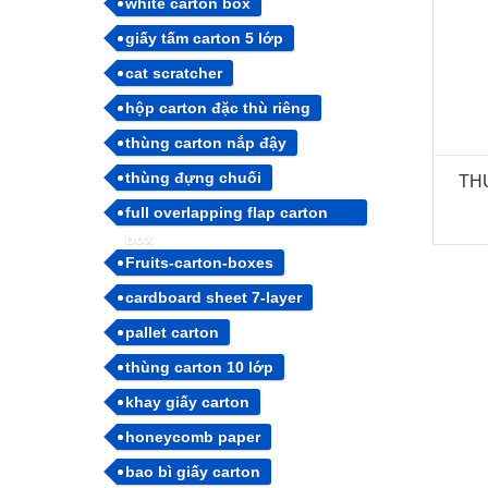
white carton box
giấy tấm carton 5 lớp
cat scratcher
hộp carton đặc thù riêng
thùng carton nắp đậy
thùng đựng chuối
TH
full overlapping flap carton
box
Fruits-carton-boxes
cardboard sheet 7-layer
pallet carton
thùng carton 10 lớp
khay giấy carton
honeycomb paper
bao bì giấy carton