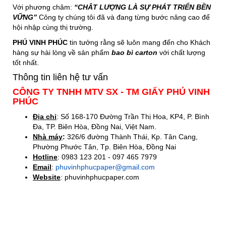
Với phương châm:
“CHÂT LƯỢNG LÀ SỰ PHÁT TRIỂN BỀN
VỮNG”
Công ty chúng tôi đã và đang từng bước nâng cao để
hội nhập cùng thị trường.
PHÚ VINH PHÚC
tin tưởng rằng sẽ luôn mang đến cho Khách
hàng sự hài lòng về sản phẩm
bao bì carton
với chất lượng
tốt nhất.
Thông tin liên hệ tư vấn
CÔNG TY TNHH MTV SX - TM GIẤY PHÚ VINH
PHÚC
Địa chỉ
: Số 168-170 Đường Trần Thị Hoa, KP4, P. Bình
Đa, TP. Biên Hòa, Đồng Nai, Việt Nam.
Nhà máy
:
326/6 đường Thành Thái, Kp. Tân Cang,
Phường Phước Tân, Tp. Biên Hòa, Đồng Nai
Hotline
: 0983 123 201 - 097 465 7979
Email
:
phuvinhphucpaper@gmail.com
Website
: phuvinhphucpaper.com