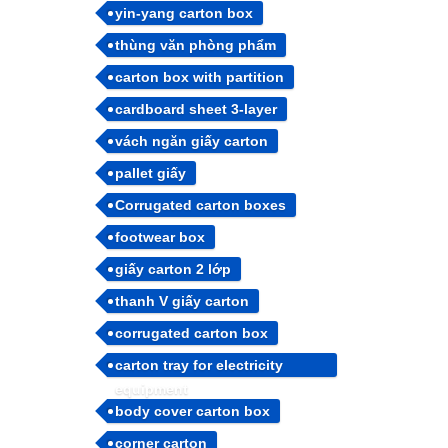
yin-yang carton box
thùng văn phòng phẩm
carton box with partition
cardboard sheet 3-layer
vách ngăn giấy carton
pallet giấy
Corrugated carton boxes
footwear box
giấy carton 2 lớp
thanh V giấy carton
corrugated carton box
carton tray for electricity
equipment
body cover carton box
corner carton