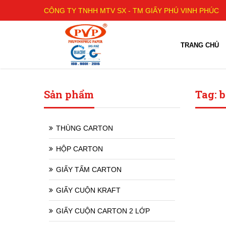
CÔNG TY TNHH MTV SX - TM GIẤY PHÚ VINH PHÚC
TRANG CHỦ
Sản phẩm
Tag: b
THÙNG CARTON
HỘP CARTON
GIẤY TẤM CARTON
GIẤY CUỘN KRAFT
GIẤY CUỘN CARTON 2 LỚP