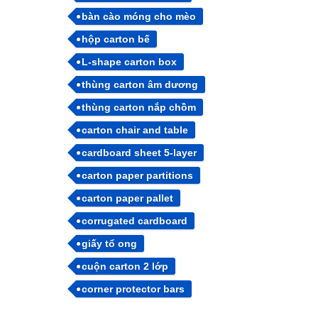
bàn cào móng cho mèo
hộp carton bế
L-shape carton box
thùng carton âm dương
thùng carton nắp chồm
carton chair and table
cardboard sheet 5-layer
carton paper partitions
carton paper pallet
corrugated cardboard
giấy tổ ong
cuộn carton 2 lớp
corner protector bars