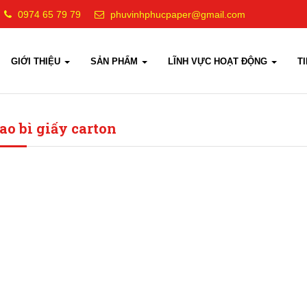
0974 65 79 79
phuvinhphucpaper@gmail.com
GIỚI THIỆU
SẢN PHẨM
LĨNH VỰC HOẠT ĐỘNG
T
ao bì giấy carton