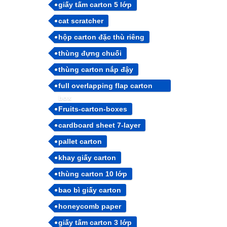
giấy tấm carton 5 lớp
cat scratcher
hộp carton đặc thù riêng
thùng đựng chuối
thùng carton nắp đậy
full overlapping flap carton
box
Fruits-carton-boxes
cardboard sheet 7-layer
pallet carton
khay giấy carton
thùng carton 10 lớp
bao bì giấy carton
honeycomb paper
giấy tấm carton 3 lớp