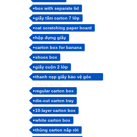
box with separate lid
giấy tấm carton 7 lớp
cat scratching paper board
hộp đựng giầy
carton box for banana
shoes box
giấy cuộn 2 lớp
thanh nẹp giấy bảo vệ góc
thùng carton
regular carton box
die-cut carton tray
10-layer carton box
white carton box
thùng carton nắp rời