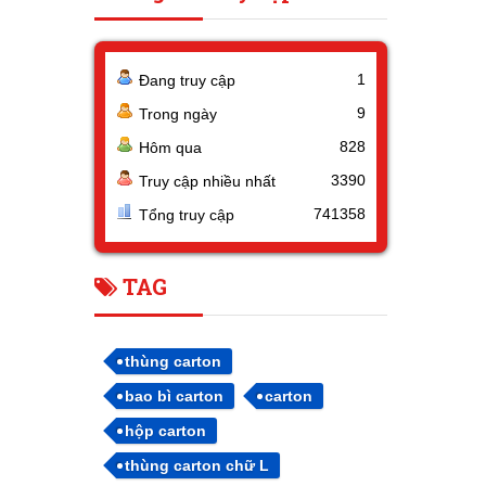
1
Đang truy cập
9
Trong ngày
828
Hôm qua
3390
Truy cập nhiều nhất
741358
Tổng truy cập
TAG
thùng carton
bao bì carton
carton
hộp carton
thùng carton chữ L