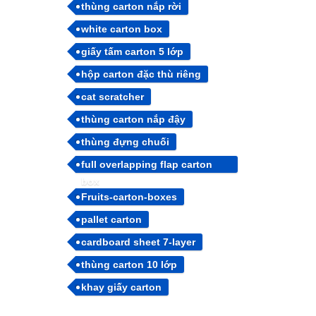
thùng carton nắp rời
white carton box
giấy tấm carton 5 lớp
hộp carton đặc thù riêng
cat scratcher
thùng carton nắp đậy
thùng đựng chuối
full overlapping flap carton
box
Fruits-carton-boxes
pallet carton
cardboard sheet 7-layer
thùng carton 10 lớp
khay giấy carton