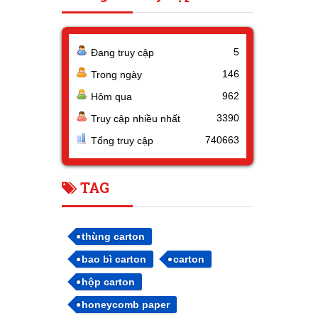
5
Đang truy cập
146
Trong ngày
962
Hôm qua
3390
Truy cập nhiều nhất
740663
Tổng truy cập
TAG
thùng carton
bao bì carton
carton
hộp carton
honeycomb paper