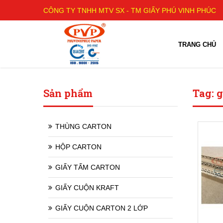
CÔNG TY TNHH MTV SX - TM GIẤY PHÚ VINH PHÚC
TRANG CHỦ
Sản phẩm
Tag: g
THÙNG CARTON
HỘP CARTON
GIẤY TẤM CARTON
GIẤY CUỘN KRAFT
GIẤY CUỘN CARTON 2 LỚP