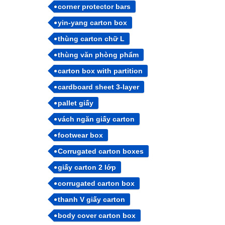
corner protector bars
yin-yang carton box
thùng carton chữ L
thùng văn phòng phẩm
carton box with partition
cardboard sheet 3-layer
pallet giấy
vách ngăn giấy carton
footwear box
Corrugated carton boxes
giấy carton 2 lớp
corrugated carton box
thanh V giấy carton
body cover carton box