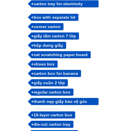
carton tray for electricity
equipment
box with separate lid
corner carton
giấy tấm carton 7 lớp
hộp đựng giầy
cat scratching paper board
shoes box
carton box for banana
giấy cuộn 2 lớp
regular carton box
thanh nẹp giấy bảo vệ góc
thùng carton
10-layer carton box
die-cut carton tray