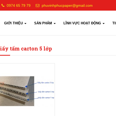
0974 65 79 79
phuvinhphucpaper@gmail.com
GIỚI THIỆU
SẢN PHẨM
LĨNH VỰC HOẠT ĐỘNG
T
iấy tấm carton 5 lớp