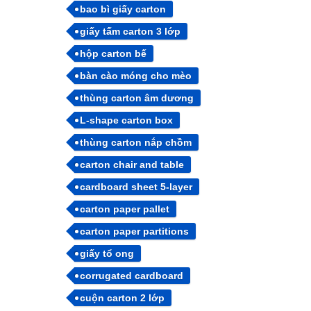
bao bì giấy carton
giấy tấm carton 3 lớp
hộp carton bế
bàn cào móng cho mèo
thùng carton âm dương
L-shape carton box
thùng carton nắp chồm
carton chair and table
cardboard sheet 5-layer
carton paper pallet
carton paper partitions
giấy tổ ong
corrugated cardboard
cuộn carton 2 lớp