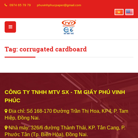
0974 65 79 79
phuvinhphucpaper@gmail.com
Tag: corrugated cardboard
CÔNG TY TNHH MTV SX - TM GIẤY PHÚ VINH
PHÚC
Địa chỉ: Số 168-170 Đường Trần Thị Hoa, KP4, P. Tam
Hiệp, Đồng Nai.
Nhà máy: 326/6 đường Thành Thái, KP. Tân Cang, P.
Phước Tân (Tp. Biên Hòa), Đồng Nai.