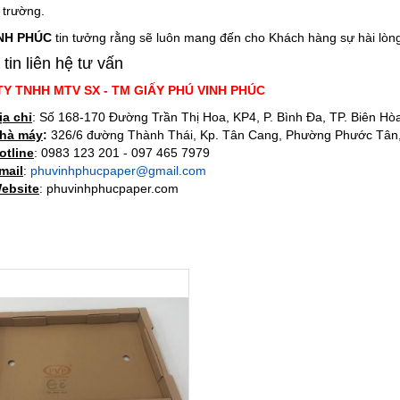
 trường.
NH PHÚC
tin tưởng rằng sẽ luôn mang đến cho Khách hàng sự hài lò
tin liên hệ tư vấn
Y TNHH MTV SX - TM GIẤY PHÚ VINH PHÚC
ịa chỉ
: Số 168-170 Đường Trần Thị Hoa, KP4, P. Bình Đa, TP. Biên Hò
hà máy
:
326/6 đường Thành Thái, Kp. Tân Cang, Phường Phước Tân,
otline
: 0983 123 201 - 097 465 7979
mail
:
phuvinhphucpaper@gmail.com
ebsite
: phuvinhphucpaper.com