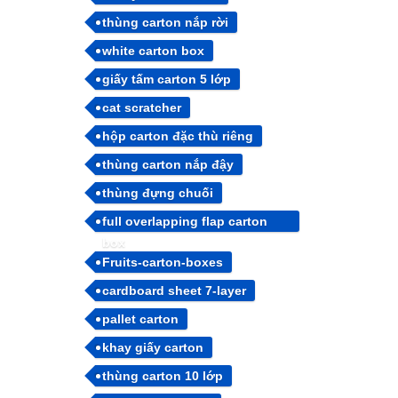
thùng carton nắp rời
white carton box
giấy tấm carton 5 lớp
cat scratcher
hộp carton đặc thù riêng
thùng carton nắp đậy
thùng đựng chuối
full overlapping flap carton
box
Fruits-carton-boxes
cardboard sheet 7-layer
pallet carton
khay giấy carton
thùng carton 10 lớp