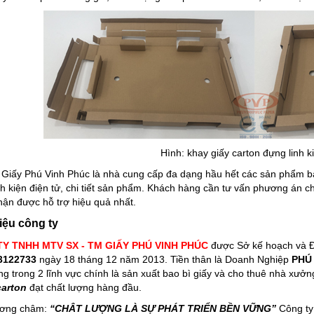
Hình: khay giấy carton đựng linh k
 Giấy Phú Vinh Phúc là nhà cung cấp đa dạng hầu hết các sản phẩm bao
h kiện điện tử, chi tiết sản phẩm. Khách hàng cần tư vấn phương án chi 
nhận được hỗ trợ hiệu quả nhất.
hiệu công ty
Y TNHH MTV SX - TM GIẤY PHÚ VINH PHÚC
được Sở kế hoạch và Đ
3122733
ngày 18 tháng 12 năm 2013. Tiền thân là Doanh Nghiệp
PHÚ
ng trong 2 lĩnh vực chính là sản xuất bao bì giấy và cho thuê nhà x
carton
đạt chất lượng hàng đầu.
ương châm:
“CHÂT LƯỢNG LÀ SỰ PHÁT TRIỂN BỀN VỮNG”
Công ty