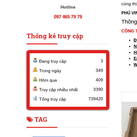
cùng thị
Hotline
PHÚ VI
097 465 79 79
Thông 
CÔNG T
Thống kê truy cập
Đ
N
H
E
3
Đang truy cập
W
349
Trong ngày
409
Hôm qua
3390
Truy cập nhiều nhất
739420
Tổng truy cập
TAG