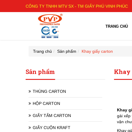
CÔNG TY TNHH MTV SX - TM GIẤY PHÚ VINH PHÚC
TRANG CHỦ
Trang chủ
Sản phẩm
Khay giấy carton
Sản phẩm
Khay 
THÙNG CARTON
HỘP CARTON
Khay gi
GIẤY TẤM CARTON
gài xếp
vận chu
GIẤY CUỘN KRAFT
Khay gi