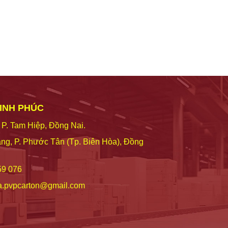
VINH PHÚC
 P. Tam Hiệp, Đồng Nai.
ng, P. Phước Tân (Tp. Biên Hòa), Đồng
59 076
a.pvpcarton@gmail.com