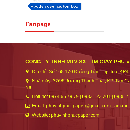
body cover carton box
Fanpage
CÔNG TY TNHH MTV SX - TM GIẤY PHÚ 
Địa chỉ: Số 168-170 Đường Trần Thị Hoa, KP4,
Nhà máy: 326/6 đường Thành Thái, KP. Tân Ca
Nai.
Hotline: 0974 65 79 79 | 0983 123 201 | 0986 7
Email: phuvinhphucpaper@gmail.com - amand
Website: phuvinhphucpaper.com