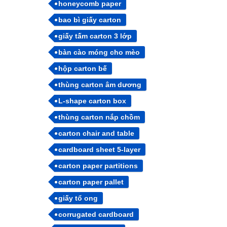
honeycomb paper
bao bì giấy carton
giấy tấm carton 3 lớp
bàn cào móng cho mèo
hộp carton bế
thùng carton âm dương
L-shape carton box
thùng carton nắp chồm
carton chair and table
cardboard sheet 5-layer
carton paper partitions
carton paper pallet
giấy tổ ong
corrugated cardboard