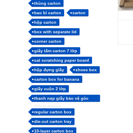
thùng carton
bao bì carton
carton
hộp carton
box with separate lid
corner carton
giấy tấm carton 7 lớp
cat scratching paper board
hộp đựng giầy
shoes box
carton box for banana
giấy cuộn 2 lớp
thanh nẹp giấy bảo vệ góc
thùng carton
regular carton box
die-cut carton tray
10-layer carton box