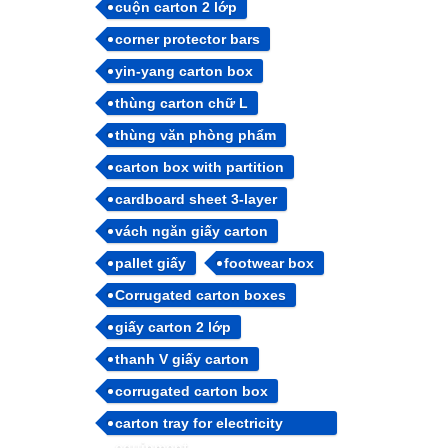
cuộn carton 2 lớp
corner protector bars
yin-yang carton box
thùng carton chữ L
thùng văn phòng phẩm
carton box with partition
cardboard sheet 3-layer
vách ngăn giấy carton
pallet giấy
footwear box
Corrugated carton boxes
giấy carton 2 lớp
thanh V giấy carton
corrugated carton box
carton tray for electricity
equipment