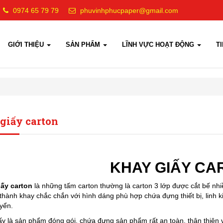
0974 65 79 79
phuvinhphucpaper@gmail.com
GIỚI THIỆU
SẢN PHẨM
LĨNH VỰC HOẠT ĐỘNG
T
giấy carton
KHAY GIẤY C
ấy carton
là những tấm carton thường là carton 3 lớp được cắt bế nhiều
 thành khay chắc chắn với hình dáng phù hợp chứa đựng thiết bị, linh ki
yển.
ấy là sản phẩm đóng gói, chứa đựng sản phẩm rất an toàn, thân thiện 