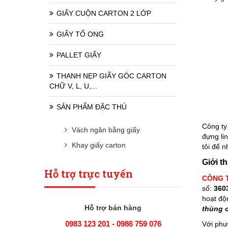
GIẤY CUỘN CARTON 2 LỚP
GIẤY TỔ ONG
PALLET GIẤY
THANH NẸP GIẤY GÓC CARTON
CHỮ V, L, U,...
SẢN PHẨM ĐẶC THÙ
Công ty
Vách ngăn bằng giấy
đựng lin
Khay giấy carton
tôi để 
Giới t
Hỗ trợ trực tuyến
CÔNG T
số:
360
hoạt độ
Hỗ trợ bán hàng
thùng 
0983 123 201 - 0986 759 076
Với ph