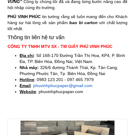
VỮNG”
Công ty chúng tôi đã và đang từng bước nâng cao để
hội nhập cùng thị trường.
PHÚ VINH PHÚC
tin tưởng rằng sẽ luôn mang đến cho Khách
hàng sự hài lòng về sản phẩm
bao bì carton
với chất lượng
tốt nhất.
Thông tin liên hệ tư vấn
CÔNG TY TNHH MTV SX - TM GIẤY PHÚ VINH PHÚC
Địa chỉ
: Số 168-170 Đường Trần Thị Hoa, KP4, P. Bình
Đa, TP. Biên Hòa, Đồng Nai, Việt Nam.
Nhà máy:
326/6 đường Thành Thái, Kp. Tân Cang,
Phường Phước Tân, Tp. Biên Hòa, Đồng Nai
Hotline
: 0983 123 201 - 097 465 7979
Email
:
phuvinhphucpaper@gmail.com
Website
: phuvinhphucpaper.com