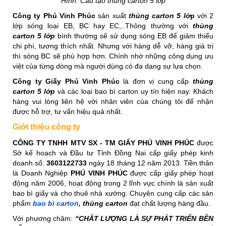
Hình: Cấu tạo thùng carton 5 lớp
Công ty Phú Vinh Phúc
sản xuất
thùng carton 5 lớ
p
với 2
lớp sóng loại EB, BC hay EC,..Thông thường với
thùng
carton 5 lớp
bình thường sẽ sử dụng sóng EB để giảm thiểu
chi phí, tương thích nhất. Nhưng với hàng dễ vỡ, hàng giá trị
thì sóng BC sẽ phù hợp hơn. Chính nhờ những công dụng ưu
việt của từng dòng mà người dùng có đa dạng sự lựa chọn.
Công ty Giấy Phú Vinh Phúc
là đơn vị cung cấp
thùng
carton 5 lớp
và các loại bao bì carton uy tín hiện nay. Khách
hàng vui lòng liên hệ với nhân viên của chúng tôi để nhận
được hỗ trợ, tư vấn hiệu quả nhất.
Giới thiệu công ty
CÔNG TY TNHH MTV SX - TM GIẤY PHÚ VINH PHÚC
được
Sở kế hoạch và Đầu tư Tỉnh Đồng Nai cấp giấy phép kinh
doanh số:
3603122733
ngày 18 tháng 12 năm 2013. Tiền thân
là Doanh Nghiệp
PHÚ VINH PHÚC
được cấp giấy phép hoạt
động năm 2006, hoạt động trong 2 lĩnh vực chính là sản xuất
bao bì giấy và cho thuê nhà xưởng. Chuyên cung cấp các sản
phẩm
bao bì carton
, thùng carton
đạt chất lượng hàng đầu.
Với phương châm:
“CHÂT LƯỢNG LÀ SỰ PHÁT TRIỂN BỀN