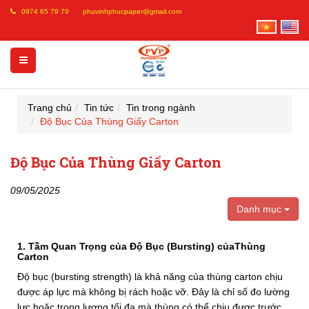
0974 65 79 79
phuvinhphucpaper@gmail.com
Trang chủ
Tin tức
Tin trong ngành
Độ Bục Của Thùng Giấy Carton
Độ Bục Của Thùng Giấy Carton
09/05/2025
Danh mục
1. Tầm Quan Trọng của Độ Bục
(Bursting) củaThùng
Carton
Độ bục (bursting strength) là khả năng của thùng carton chịu
được áp lực mà không bị rách hoặc vỡ. Đây là chỉ số đo lường
lực hoặc trọng lượng tối đa mà thùng có thể chịu được trước