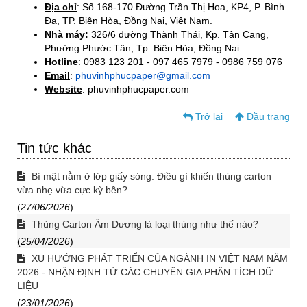
Địa chỉ
: Số 168-170 Đường Trần Thị Hoa, KP4, P. Bình
Đa, TP. Biên Hòa, Đồng Nai, Việt Nam.
Nhà máy:
326/6 đường Thành Thái, Kp. Tân Cang,
Phường Phước Tân, Tp. Biên Hòa, Đồng Nai
Hotline
: 0983 123 201 - 097 465 7979 - 0986 759 076
Email
:
phuvinhphucpaper@gmail.com
Website
: phuvinhphucpaper.com
Trở lại
Đầu trang
Tin tức khác
Bí mật nằm ở lớp giấy sóng: Điều gì khiến thùng carton
vừa nhẹ vừa cực kỳ bền?
(
27/06/2026
)
Thùng Carton Âm Dương là loại thùng như thế nào?
(
25/04/2026
)
XU HƯỚNG PHÁT TRIỂN CỦA NGÀNH IN VIỆT NAM NĂM
2026 - NHẬN ĐỊNH TỪ CÁC CHUYÊN GIA PHÂN TÍCH DỮ
LIỆU
(
23/01/2026
)