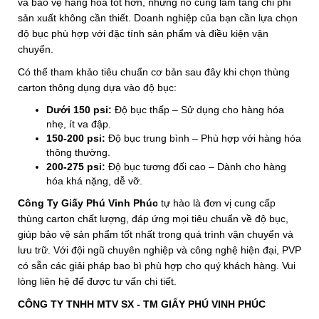
và bảo vệ hàng hóa tốt hơn, nhưng nó cũng làm tăng chi phí
sản xuất không cần thiết. Doanh nghiệp của bạn cần lựa chọn
độ bục phù hợp với đặc tính sản phẩm và điều kiện vận
chuyển.
Có thể tham khảo tiêu chuẩn cơ bản sau đây khi chọn thùng
carton thông dụng dựa vào độ bục:
Dưới 150
psi:
Độ bục thấp – Sử dụng cho hàng hóa
nhẹ, ít va đập.
150-200 psi:
Độ bục trung bình – Phù hợp với hàng hóa
thông thường.
200-275 psi:
Độ bục tương đối cao – Dành cho hàng
hóa khá nặng, dễ vỡ.
Công Ty Giấy
Phú Vinh Phúc
tự hào là đơn vị cung cấp
thùng carton chất lượng, đáp ứng mọi tiêu chuẩn về độ bục,
giúp bảo vệ sản phẩm tốt nhất trong quá trình vận chuyển và
lưu trữ. Với đội ngũ chuyên nghiệp và công nghệ hiện đại, PVP
có sẵn các giải pháp bao bì phù hợp cho quý khách hàng. Vui
lòng liên hệ để được tư vấn chi tiết.
CÔNG TY TNHH MTV SX - TM GIẤY PHÚ VINH PHÚC