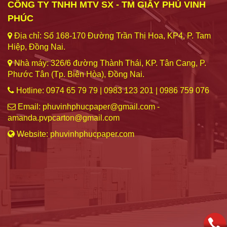
CÔNG TY TNHH MTV SX - TM GIẤY PHÚ VINH
PHÚC
Địa chỉ: Số 168-170 Đường Trần Thị Hoa, KP4, P. Tam
Hiệp, Đồng Nai.
Nhà máy: 326/6 đường Thành Thái, KP. Tân Cang, P.
Phước Tân (Tp. Biên Hòa), Đồng Nai.
Hotline: 0974 65 79 79 | 0983 123 201 | 0986 759 076
Email: phuvinhphucpaper@gmail.com -
amanda.pvpcarton@gmail.com
Website: phuvinhphucpaper.com