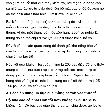
vào giữa hai bề mặt của máy kiểm tra, nơi một quả bóng cao
su nhỏ tạo áp lực từ phía dưới lên bề mặt bao bì để đo xem nó
có thể chịu được bao nhiêu lực trước khi bị nổ vỡ.
Bài kiểm tra nổ (burst test) được đo bằng đơn vị pound trên
mỗi inch vuông (psi) và được thể hiện theo kiểu xếp hạng
thùng. Ví dụ, một thùng có mức xếp hạng 200# có nghĩa là
thùng đó có thể chịu được lực 200psi trước khi bị nổ vỡ.
Đây là tiêu chuẩn quan trọng để đánh giá khả năng bảo vệ
của bao bì trước các va chạm hoặc áp lực trong quá trình vận
chuyển và lưu trữ.
Nếu kết quả Mullen Test của thùng là 200 psi, điều đó cho thấy
thùng có thể chịu được áp lực tương đối cao, thích hợp để
đóng gói hàng hóa nặng hoặc dễ hư hỏng. Ngược lại, với
hàng nhẹ và ít giá trị, một loại thùng có chỉ số thấp hơn (125–
150 psi) là đủ và tiết kiệm chi phí.
3. Cách áp dụng độ bục của thùng carton vào thực tế
Độ bục cao có phải luôn tốt hơn không?
Câu trả lời là
không hẳn. Độ bục cao giúp thùng carton chịu được áp lực lớn